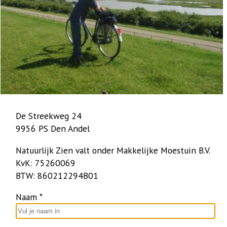
De Streekweg 24
9956 PS Den Andel
Natuurlijk Zien valt onder Makkelijke Moestuin B.V.
KvK: 75260069
BTW: 860212294B01
Naam
*